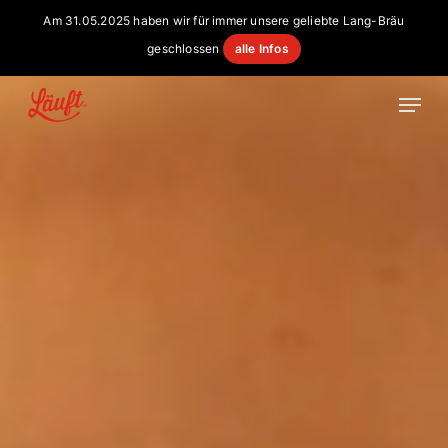
Skip
Am 31.05.2025 haben wir für immer unsere geliebte Lang-Bräu
to
geschlossen
alle Infos
main
content
Menu