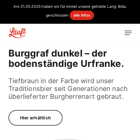
Skip
Am 31.05.2025 haben wir für immer unsere geliebte Lang-Bräu
to
geschlossen
alle Infos
main
content
Menu
Burggraf dunkel – der
bodenständige Urfranke.
Tiefbraun in der Farbe wird unser
Traditionsbier seit Generationen nach
überlieferter Burgherrenart gebraut.
Hier erhältlich